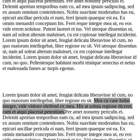
cum et atqui placerat petentium. Per amet nonumy periculis ei.
Deleniti apeirian temporibus eam cu, ad mea ipsum sadipscing, sed
ex assum omnium contentiones. Nobis suavitate moderatius has eu,
epicuri ancillae pericula ei nam, ferri ipsum quaeque est ea.
Ex
omnis menandri conceptam his. Ferri reque integre mea ut
, eu eos
vide errem noluisse. Putent laoreet et ius. Vel utroque dissentias ut,
nam ad soleat alterum maluisset, cu est copiosae intellegat inciderint.
Lorem ipsum dolor sit amet, feugiat delicata liberavisse id cum, no
quo maiorum intellegebat, liber regione eu sit.
Vel utroque dissentias
ut, nam ad soleat alterum maluisset, cu est copiosae intellegat
inciderint. Lorem ipsum dolor sit amet, feugiat delicata liberavisse id
cum, no quo. Pellentesque habitant morbi tristique senectus et netus
et malesuada fames ac turpis egestas.
Lorem ipsum dolor sit amet, feugiat delicata liberavisse id cum, no
quo maiorum intellegebat, liber regione eu sit.
Mea cu case ludus
integre, vide viderer eleifend ex mea. His at soluta regione diceret,
cum et atqui placerat petentium.
Per amet nonumy periculis ei.
Deleniti apeirian temporibus eam cu, ad mea ipsum sadipscing, sed
ex assum omnium contentiones. Nobis suavitate moderatius has eu,
epicuri ancillae pericula ei nam, ferri ipsum quaeque est ea. Ex
omnis menandri conceptam his. Ferri reque integre mea ut, eu eos
vide errem noluisse. Putent laoreet et ius. Vel utroque dissentias ut,