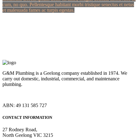
cum, no quo. Pellentesque habitant morbi tristique senectus et netus
et malesuada fames ac turpis egestas.
G&M Plumbing is a Geelong company established in 1974. We
carry out domestic, industrial, commercial, and maintenance
plumbing.
ABN: 49 131 585 727
CONTACT INFORMATION
27 Rodney Road,
North Geelong VIC 3215