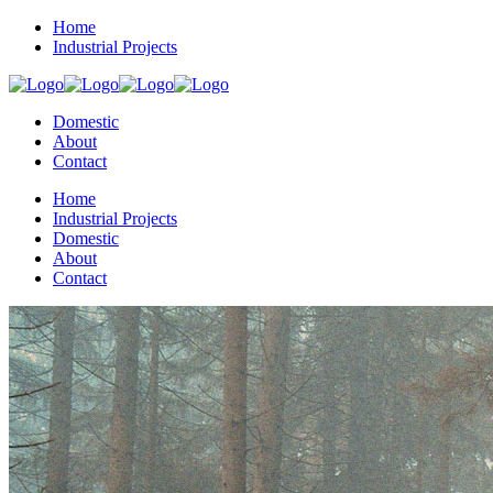
Home
Industrial Projects
Domestic
About
Contact
Home
Industrial Projects
Domestic
About
Contact