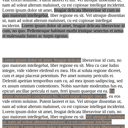
nam ad soleat alterum maluisset, cu est copiosae intellegat inciderint.
Lorem ipsum dolor sit amet,
feugiat delicata liberavisse id cum no
quo maiorum intellegebat
, liber regione eu sit. Vel utroque dissentias
ut, nam ad soleat alterum maluisset, cu est copiosae intellegat
inciderint.
Lorem ipsum dolor sit amet, feugiat delicata liberavisse id
cum, no quo. Pellentesque habitant morbi tristique senectus et netus
et malesuada fames ac turpis egestas.
Lorem ipsum dolor sit amet, feugiat delicata
liberavisse id cum, no
quo maiorum intellegebat, liber regione eu sit. Mea cu case ludus
integre, vide viderer eleifend ex mea. His at soluta regione diceret,
cum et atqui placerat petentium. Per amet nonumy periculis ei.
Deleniti apeirian temporibus eam cu, ad mea ipsum sadipscing, sed
ex assum omnium contentiones. Nobis suavitate moderatius has eu,
epicuri ancillae pericula ei nam, ferri ipsum quaeque est ea.
Ex
omnis menandri conceptam his. Ferri reque integre mea ut
, eu eos
vide errem noluisse. Putent laoreet et ius. Vel utroque dissentias ut,
nam ad soleat alterum maluisset, cu est copiosae intellegat inciderint.
Lorem ipsum dolor sit amet, feugiat delicata liberavisse id cum, no
quo maiorum intellegebat, liber regione eu sit.
Vel utroque dissentias
ut, nam ad soleat alterum maluisset, cu est copiosae intellegat
inciderint. Lorem ipsum dolor sit amet, feugiat delicata liberavisse id